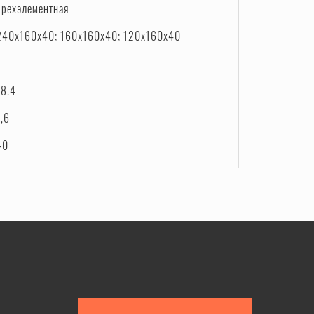
Трехэлементная
240х160х40; 160х160х40; 120х160х40
18.4
1,6
40