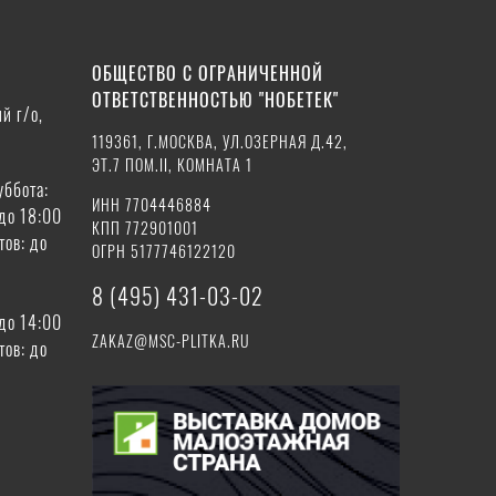
ОБЩЕСТВО С ОГРАНИЧЕННОЙ
ОТВЕТСТВЕННОСТЬЮ "НОБЕТЕК"
й г/о,
119361, Г.МОСКВА, УЛ.ОЗЕРНАЯ Д.42,
ЭТ.7 ПОМ.II, КОМНАТА 1
уббота:
ИНН 7704446884
 до 18:00
КПП 772901001
тов: до
ОГРН 5177746122120
8 (495) 431-03-02
 до 14:00
ZAKAZ@MSC-PLITKA.RU
тов: до