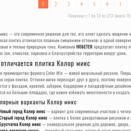
1
2
3
4
5
6
7
Показано с 1 по 12 из 213 (всего 18
микс — это современное решение для тех, кто хочет сделать мощение н
рная плитка отличается плавным смешением оттенков: в одной поверхно
овые и теплые природные тона. Компания
НОБЕТЕК
предлагает плитку и
х зон, отмостки, парковки и благоустройства территории вокруг дома.
 отличается плитка Колор микс
е преимущество формата Color Mix — живой визуальный рисунок. Покры
я серая плитка. Оттенки мягко переходят друг в друга, поэтому повер
ется с фасадом, кровлей, забором, бордюрами и ландшафтным дизайно
тся на больших площадях, где важно избежать монотонности и создать 
лярные варианты Колор микс
Новый город Колор микс
— вариант для современных участков с четко
Старый город Колор микс
— плитка с более декоративным рисунком и 
брусчатка Колор микс
— универсальное решение для дорожек, двора, 
серо-песочная гамма
— спокойный цвет микс, который легко вписывает