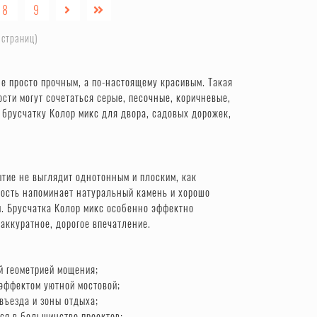
8
9
 страниц)
е просто прочным, а по-настоящему красивым. Такая
сти могут сочетаться серые, песочные, коричневые,
 брусчатку Колор микс для двора, садовых дорожек,
тие не выглядит однотонным и плоским, как
хность напоминает натуральный камень и хорошо
м. Брусчатка Колор микс особенно эффектно
аккуратное, дорогое впечатление.
й геометрией мощения;
эффектом уютной мостовой;
въезда и зоны отдыха;
ся в большинство проектов;