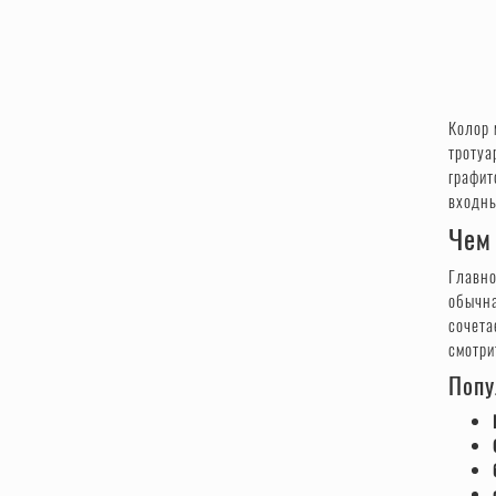
Колор 
тротуа
графит
входны
Чем
Главно
обычна
сочета
смотри
Попу