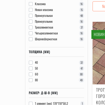
Классика
16
№
Новая классика
15
Прямоугольная
48
Прямоугольник
16
Трехэлементная
37
Четырехэлементная
16
НОВИН
Широкоформатная
16
ТОЛЩИНА (ММ)
40
32
50
47
60
80
80
49
ТРО
РАЗМЕР: Д-Ш-В (ММ)
ГОРО
КОЛО
1 элемент (мм): 178*118*50;2
1