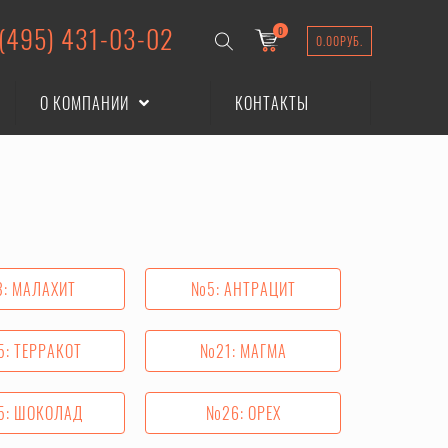
 (495) 431-03-02
0
0.00
РУБ.
О КОМПАНИИ
КОНТАКТЫ
: МАЛАХИТ
№5: АНТРАЦИТ
: ТЕРРАКОТ
№21: МАГМА
: ШОКОЛАД
№26: ОРЕХ