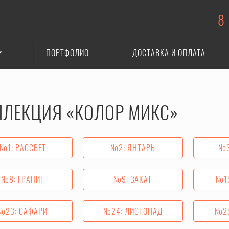
8
ПОРТФОЛИО
ДОСТАВКА И ОПЛАТА
ЛЛЕКЦИЯ «КОЛОР МИКС»
№1: РАССВЕТ
№2: ЯНТАРЬ
№3
№8: ГРАНИТ
№9: ЗАКАТ
№15
№23: САФАРИ
№24: ЛИСТОПАД
№25