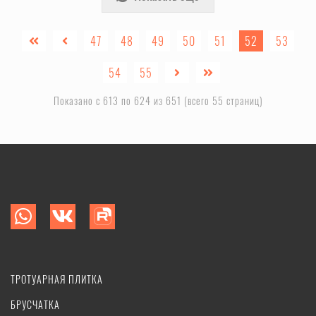
47
48
49
50
51
52
53
54
55
Показано с 613 по 624 из 651 (всего 55 страниц)
ТРОТУАРНАЯ ПЛИТКА
БРУСЧАТКА