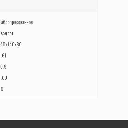
Вибропресованная
Квадрат
140x140x80
3.61
10.9
2.00
80