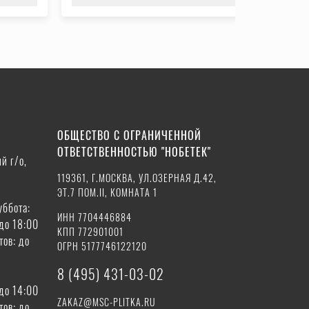
ОБЩЕСТВО С ОГРАНИЧЕННОЙ
ОТВЕТСТВЕННОСТЬЮ "НОБЕТЕК"
й г/о,
119361, Г.МОСКВА, УЛ.ОЗЕРНАЯ Д.42,
ЭТ.7 ПОМ.II, КОМНАТА 1
уббота:
ИНН 7704446884
 до 18:00
КПП 772901001
тов: до
ОГРН 5177746122120
8 (495) 431-03-02
 до 14:00
ZAKAZ@MSC-PLITKA.RU
тов: до